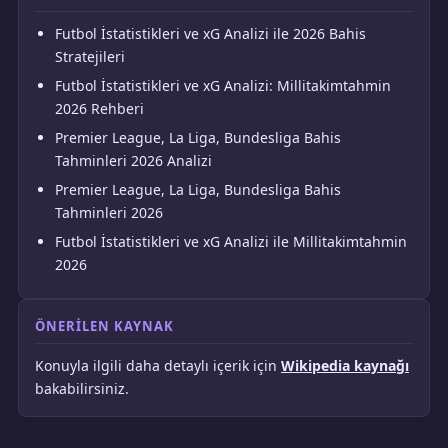
Futbol İstatistikleri ve xG Analizi ile 2026 Bahis
Stratejileri
Futbol İstatistikleri ve xG Analizi: Millitakimtahmin
2026 Rehberi
Premier League, La Liga, Bundesliga Bahis
Tahminleri 2026 Analizi
Premier League, La Liga, Bundesliga Bahis
Tahminleri 2026
Futbol İstatistikleri ve xG Analizi ile Millitakimtahmin
2026
ÖNERILEN KAYNAK
Konuyla ilgili daha detaylı içerik için
Wikipedia kaynağı
bakabilirsiniz.