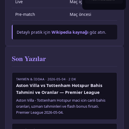
Live
Maç içi
Pre-match
Maç öncesi
Detaylı pratik için
Wikipedia kaynağı
göz atın.
Son Yazılar
TAHMIN & İDDAA · 2026-05-04 · 2 DK
Aston Villa vs Tottenham Hotspur Bahis
Tahmini ve Oranlar — Premier League
Aston Villa - Tottenham Hotspur maci icin canli bahis
oranlari, uzman tahminleri ve flash bonus firsati.
Premier League 2026-05-04.