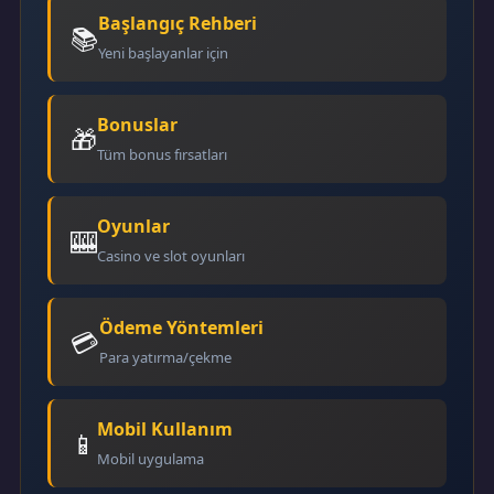
Başlangıç Rehberi
📚
Yeni başlayanlar için
Bonuslar
🎁
Tüm bonus fırsatları
Oyunlar
🎰
Casino ve slot oyunları
Ödeme Yöntemleri
💳
Para yatırma/çekme
Mobil Kullanım
📱
Mobil uygulama