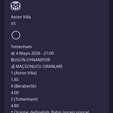
🦁
Aston Villa
VS
⚪
Tottenham
📅 4 Mayıs 2026 - 21:00
BUGÜN OYNANIYOR
💰 MAÇSONUCU ORANLARI
1 (Aston Villa)
1.65
X (Beraberlik)
4.00
2 (Tottenham)
4.80
* Oranlar değişebilir. Bahis öncesi güncel