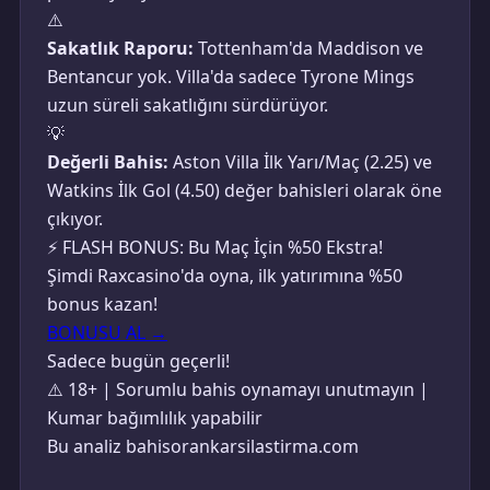
⚠️
Sakatlık Raporu:
Tottenham'da Maddison ve
Bentancur yok. Villa'da sadece Tyrone Mings
uzun süreli sakatlığını sürdürüyor.
💡
Değerli Bahis:
Aston Villa İlk Yarı/Maç (2.25) ve
Watkins İlk Gol (4.50) değer bahisleri olarak öne
çıkıyor.
⚡ FLASH BONUS: Bu Maç İçin %50 Ekstra!
Şimdi Raxcasino'da oyna, ilk yatırımına %50
bonus kazan!
BONUSU AL →
Sadece bugün geçerli!
⚠️ 18+ | Sorumlu bahis oynamayı unutmayın |
Kumar bağımlılık yapabilir
Bu analiz bahisorankarsilastirma.com