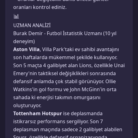
oranları kontrol ediniz.
📊
UZMAN ANALİZİ
Burak Demir - Futbol İstatistik Uzmanı (10 yıl
deneyim)
Aston Villa
, Villa Park'taki ev sahibi avantajını
son haftalarda mükemmel şekilde kullanıyor.
Son 5 maçta 4 galibiyet alan Lions, özellikle Unai
Emery'nin taktiksel değişiklikleri sonrasında
defansif anlamda çok stabil görünüyor. Ollie
Watkins'in gol formu ve John McGinn'in orta
sahada ki enerjisi takımın omurgasını
oluşturuyor.
Tottenham Hotspur
ise deplasmanda
istikrarsız performans sergiliyor. Son 7
deplasman maçında sadece 2 galibiyet alabilen
Spurs, özellikle defansif organizasyonda