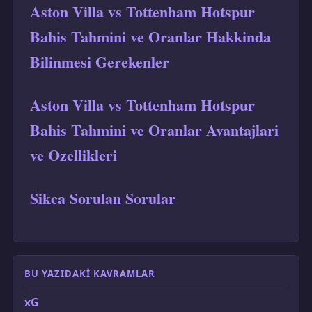
Aston Villa vs Tottenham Hotspur
Bahis Tahmini ve Oranlar Hakkinda
Bilinmesi Gerekenler
Aston Villa vs Tottenham Hotspur
Bahis Tahmini ve Oranlar Avantajlari
ve Ozellikleri
Sikca Sorulan Sorular
BU YAZIDAKI KAVRAMLAR
xG