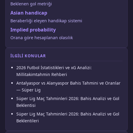
Beklenen gol metriği
Asian handicap
Beraberliği eleyen handikap sistemi
Implied probability
Orana göre hesaplanan olasılık
İLGILI KONULAR
2026 Futbol İstatistikleri ve xG Analizi:
Millitakimtahmin Rehberi
Antalyaspor vs Alanyaspor Bahis Tahmini ve Oranlar
— Süper Lig
Süper Lig Maç Tahminleri 2026: Bahis Analizi ve Gol
Beklentisi
Süper Lig Maç Tahminleri 2026: Bahis Analizi ve Gol
Beklentileri