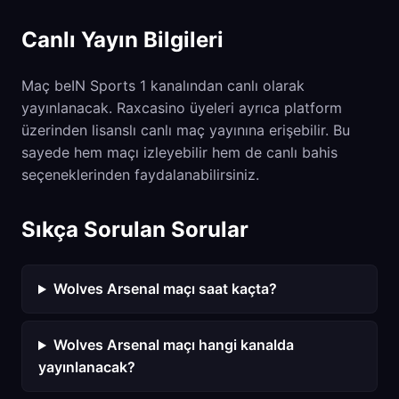
Canlı Yayın Bilgileri
Maç beIN Sports 1 kanalından canlı olarak
yayınlanacak. Raxcasino üyeleri ayrıca platform
üzerinden lisanslı canlı maç yayınına erişebilir. Bu
sayede hem maçı izleyebilir hem de canlı bahis
seçeneklerinden faydalanabilirsiniz.
Sıkça Sorulan Sorular
Wolves Arsenal maçı saat kaçta?
Wolves Arsenal maçı hangi kanalda
yayınlanacak?