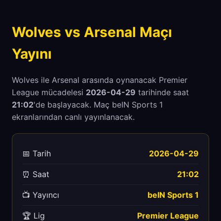
Wolves vs Arsenal Maçı
Yayını
Wolves ile Arsenal arasında oynanacak Premier
League mücadelesi
2026-04-29
tarihinde saat
21:02
'de başlayacak. Maç beIN Sports 1
ekranlarından canlı yayınlanacak.
📅 Tarih
2026-04-29
⏰ Saat
21:02
📺 Yayıncı
beIN Sports 1
🏆 Lig
Premier League