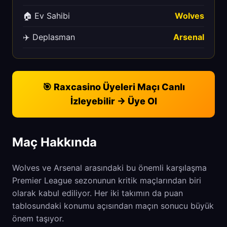
🏠 Ev Sahibi
Wolves
✈️ Deplasman
Arsenal
🎯 Raxcasino Üyeleri Maçı Canlı
İzleyebilir → Üye Ol
Maç Hakkında
Wolves ve Arsenal arasındaki bu önemli karşılaşma
Premier League sezonunun kritik maçlarından biri
olarak kabul ediliyor. Her iki takımın da puan
tablosundaki konumu açısından maçın sonucu büyük
önem taşıyor.