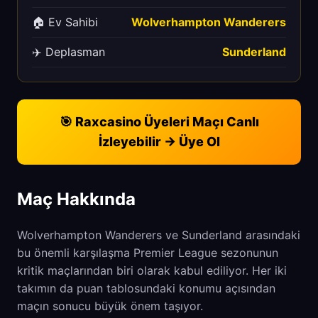
🏠 Ev Sahibi
Wolverhampton Wanderers
✈️ Deplasman
Sunderland
🎯 Raxcasino Üyeleri Maçı Canlı
İzleyebilir → Üye Ol
Maç Hakkında
Wolverhampton Wanderers ve Sunderland arasındaki
bu önemli karşılaşma Premier League sezonunun
kritik maçlarından biri olarak kabul ediliyor. Her iki
takımın da puan tablosundaki konumu açısından
maçın sonucu büyük önem taşıyor.