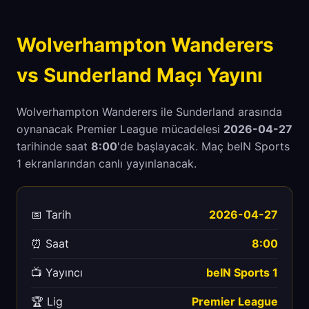
Wolverhampton Wanderers
vs Sunderland Maçı Yayını
Wolverhampton Wanderers ile Sunderland arasında
oynanacak Premier League mücadelesi
2026-04-27
tarihinde saat
8:00
'de başlayacak. Maç beIN Sports
1 ekranlarından canlı yayınlanacak.
📅 Tarih
2026-04-27
⏰ Saat
8:00
📺 Yayıncı
beIN Sports 1
🏆 Lig
Premier League