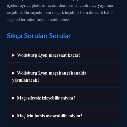
üyeleri ayrıca platform üzerinden lisanslı canlı maç yayınına
erişebilir. Bu sayede hem maçı izleyebilir hem de canlı bahis
seçeneklerinden faydalanabilirsiniz.
Sıkça Sorulan Sorular
Wolfsburg Lyon maçı saat kaçta?
Wolfsburg Lyon maçı hangi kanalda
yayınlanacak?
Maçı şifresiz izleyebilir miyim?
Maç için bahis oynayabilir miyim?