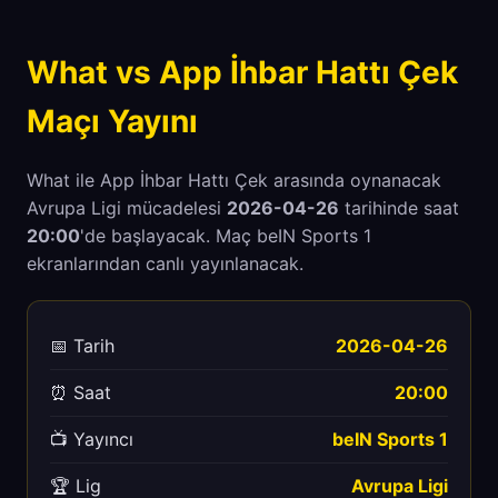
What vs App İhbar Hattı Çek
Maçı Yayını
What ile App İhbar Hattı Çek arasında oynanacak
Avrupa Ligi mücadelesi
2026-04-26
tarihinde saat
20:00
'de başlayacak. Maç beIN Sports 1
ekranlarından canlı yayınlanacak.
📅 Tarih
2026-04-26
⏰ Saat
20:00
📺 Yayıncı
beIN Sports 1
🏆 Lig
Avrupa Ligi