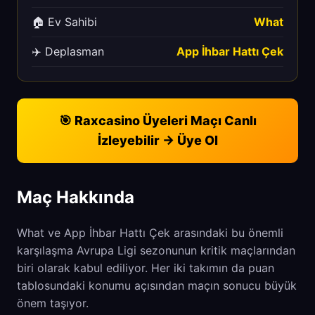
🏠 Ev Sahibi
What
✈️ Deplasman
App İhbar Hattı Çek
🎯 Raxcasino Üyeleri Maçı Canlı
İzleyebilir → Üye Ol
Maç Hakkında
What ve App İhbar Hattı Çek arasındaki bu önemli
karşılaşma Avrupa Ligi sezonunun kritik maçlarından
biri olarak kabul ediliyor. Her iki takımın da puan
tablosundaki konumu açısından maçın sonucu büyük
önem taşıyor.