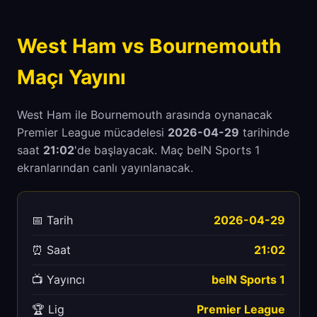
West Ham vs Bournemouth
Maçı Yayını
West Ham ile Bournemouth arasında oynanacak
Premier League mücadelesi
2026-04-29
tarihinde
saat
21:02
'de başlayacak. Maç beIN Sports 1
ekranlarından canlı yayınlanacak.
📅 Tarih
2026-04-29
⏰ Saat
21:02
📺 Yayıncı
beIN Sports 1
🏆 Lig
Premier League