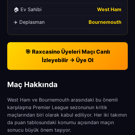
🏠 Ev Sahibi
West Ham
✈️ Deplasman
Bournemouth
🎯 Raxcasino Üyeleri Maçı Canlı
İzleyebilir → Üye Ol
Maç Hakkında
West Ham ve Bournemouth arasındaki bu önemli
karşılaşma Premier League sezonunun kritik
maçlarından biri olarak kabul ediliyor. Her iki takımın
da puan tablosundaki konumu açısından maçın
sonucu büyük önem taşıyor.