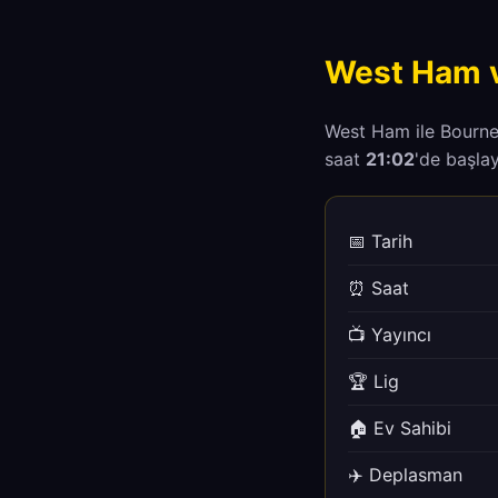
West Ham v
West Ham ile Bourn
saat
21:02
'de başla
📅 Tarih
⏰ Saat
📺 Yayıncı
🏆 Lig
🏠 Ev Sahibi
✈️ Deplasman