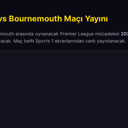
s Bournemouth Maçı Yayını
emouth arasında oynanacak Premier League mücadelesi
20
yacak. Maç beIN Sports 1 ekranlarından canlı yayınlanacak.