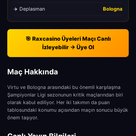
✈️ Deplasman
Bologna
🎯 Raxcasino Üyeleri Maçı Canlı
İzleyebilir → Üye Ol
Maç Hakkında
Virtu ve Bologna arasındaki bu önemli karşılaşma
Şampiyonlar Ligi sezonunun kritik maçlarından biri
olarak kabul ediliyor. Her iki takımın da puan
tablosundaki konumu açısından maçın sonucu büyük
önem taşıyor.