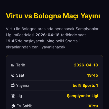
Virtu vs Bologna Maçı Yayını
Virtu ile Bologna arasında oynanacak Şampiyonlar
Ligi mücadelesi
2026-04-18
tarihinde saat
19:45
'de başlayacak. Maç beIN Sports 1
ekranlarından canlı yayınlanacak.
📅 Tarih
2026-04-18
⏰ Saat
19:45
📺 Yayıncı
beIN Sports 1
🏆 Lig
Şampiyonlar Ligi
🏠 Ev Sahibi
Virtu