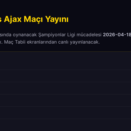
vs Ajax Maçı Yayını
arasında oynanacak Şampiyonlar Ligi mücadelesi
2026-04-1
. Maç Tabii ekranlarından canlı yayınlanacak.