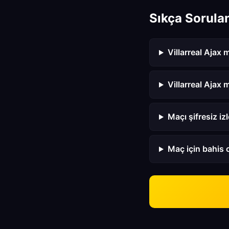
Sıkça Sorula
Villarreal Ajax 
Villarreal Ajax
Maçı şifresiz iz
Maç için bahis 