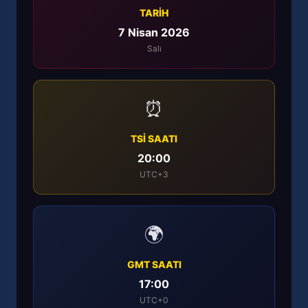
TARİH
7 Nisan 2026
Salı
⏰
TSİ SAATI
20:00
UTC+3
🌍
GMT SAATI
17:00
UTC+0