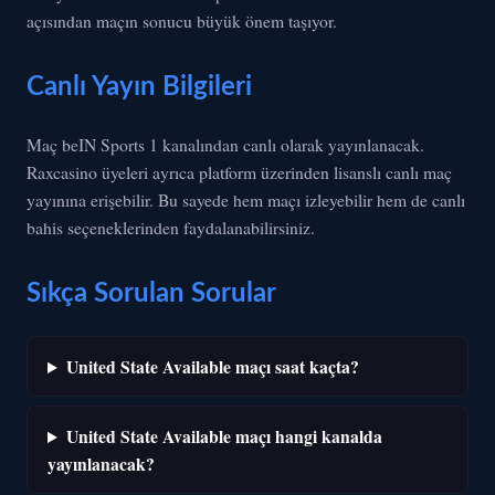
açısından maçın sonucu büyük önem taşıyor.
Canlı Yayın Bilgileri
Maç beIN Sports 1 kanalından canlı olarak yayınlanacak.
Raxcasino üyeleri ayrıca platform üzerinden lisanslı canlı maç
yayınına erişebilir. Bu sayede hem maçı izleyebilir hem de canlı
bahis seçeneklerinden faydalanabilirsiniz.
Sıkça Sorulan Sorular
United State Available maçı saat kaçta?
United State Available maçı hangi kanalda
yayınlanacak?