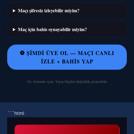
Maçı şifresiz izleyebilir miyim?
Maç için bahis oynayabilir miyim?
⚽ ŞIMDI ÜYE OL — MAÇI CANLI
İZLE + BAHIS YAP
18+ Sorumlu oyun. Yayın bilgileri değişiklik gösterebilir.
```html