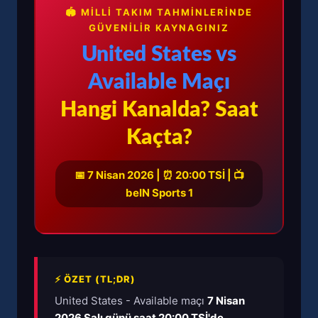
🏟️ MİLLİ TAKIM TAHMİNLERİNDE
GÜVENİLİR KAYNAGINIZ
United States vs
Available Maçı
Hangi Kanalda? Saat
Kaçta?
📅 7 Nisan 2026 | ⏰ 20:00 TSİ | 📺
beIN Sports 1
⚡ ÖZET (TL;DR)
United States - Available maçı
7 Nisan
2026 Salı günü saat 20:00 TSİ'de