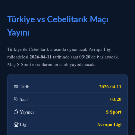
Türkiye vs Cebelitarık Maçı
Yayını
Türkiye ile Cebelitarık arasında oynanacak Avrupa Ligi
2026-04-11
03:20
mücadelesi
tarihinde saat
'de başlayacak.
Maç S Sport ekranlarından canlı yayınlanacak.
2026-04-11
📅 Tarih
03:20
⏰ Saat
S Sport
📺 Yayıncı
Avrupa Ligi
🏆 Lig