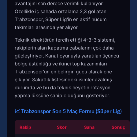
avantajını son derece verimli kullanıyor.
Özellikle iç sahada ortalama 2,3 gol atan
Trabzonspor, Süper Lig'in en aktif hücum
takımları arasında yer alıyor.
Teknik direktörün tercih ettiği 4-3-3 sistemi,
rakiplerin alan kapatma çabalarını çok daha
güçleştiriyor. Kanat oyunuyla yaratılan üçüncü
bölge üstünlüğü ve ikinci top kazanımları
Trabzonspor'un en belirgin gücü olarak öne
çıkıyor. Sakatlık listesindeki isimler azalmış
durumda ve bu da teknik heyetin rotasyon
yapma lüksüne sahip olduğunu gösteriyor.
📈 Trabzonspor Son 5 Maç Formu (Süper Lig)
Rakip
Skor
Saha
Sonuç