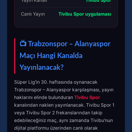
Yayın Kanalı
Tivibu Spor
Canlı Yayın
Tivibu Spor uygulaması
📺 Trabzonspor – Alanyaspor
Maçı Hangi Kanalda
Yayınlanacak?
Süper Lig'in 30. haftasında oynanacak
Trabzonspor – Alanyaspor karşılaşması, yayın
haklarını elinde bulunduran
Tivibu Spor
kanalından naklen yayınlanacak. Tivibu Spor 1
veya Tivibu Spor 2 frekanslarından takip
edebileceğiniz maç, aynı zamanda Tivibu'nun
dijital platformu üzerinden canlı olarak