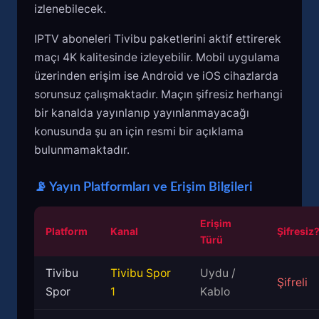
izlenebilecek.
IPTV aboneleri Tivibu paketlerini aktif ettirerek
maçı 4K kalitesinde izleyebilir. Mobil uygulama
üzerinden erişim ise Android ve iOS cihazlarda
sorunsuz çalışmaktadır. Maçın şifresiz herhangi
bir kanalda yayınlanıp yayınlanmayacağı
konusunda şu an için resmi bir açıklama
bulunmamaktadır.
📡 Yayın Platformları ve Erişim Bilgileri
Erişim
Platform
Kanal
Şifresiz
Türü
Tivibu
Tivibu Spor
Uydu /
Şifreli
Spor
1
Kablo