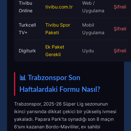
Tivibu
Web /
tivibu.com.tr
Şifreli
Online
Uygulama
Turkcell
Tivibu Spor
Mobil
Şifreli
TV+
Paketi
Uygulama
Ek Paket
Digiturk
Uydu
Şifreli
Gerekli
📊 Trabzonspor Son
Haftalardaki Formu Nasıl?
Trabzonspor, 2025-26 Süper Lig sezonunun
ikinci yarısında dikkat çekici bir yükseliş ivmesi
yakaladı. Papara Park'ta oynadığı son 8 maçın
6'sını kazanan Bordo-Mavililer, ev sahibi