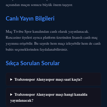
açısından maçın sonucu büyük önem taşıyor.
Canlı Yayın Bilgileri
Maç Tivibu Spor kanalından canlı olarak yayınlanacak.
Raxcasino üyeleri ayrıca platform üzerinden lisanslı canlı maç
yayınına erişebilir. Bu sayede hem maçı izleyebilir hem de canlı
bahis seçeneklerinden faydalanabilirsiniz.
Sıkça Sorulan Sorular
Trabzonspor Alanyaspor maçı saat kaçta?
Trabzonspor Alanyaspor maçı hangi kanalda
yayınlanacak?