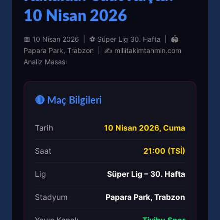
10 Nisan 2026
📅 10 Nisan 2026 | ⚽ Süper Lig 30. Hafta | 🏟️
Papara Park, Trabzon | ✍️ millitakimtahmin.com
Analiz Masası
🔴 Maç Bilgileri
Tarih
10 Nisan 2026, Cuma
Saat
21:00 (TSİ)
Lig
Süper Lig – 30. Hafta
Stadyum
Papara Park, Trabzon