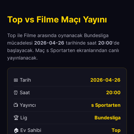
Top vs Filme Maçı Yayını
Top ile Filme arasında oynanacak Bundesliga
mücadelesi
2026-04-26
tarihinde saat
20:00
'de
başlayacak. Maç s Sportarten ekranlarından canlı
yayınlanacak.
📅 Tarih
2026-04-26
⏰ Saat
20:00
📺 Yayıncı
s Sportarten
🏆 Lig
Bundesliga
🏠 Ev Sahibi
Top