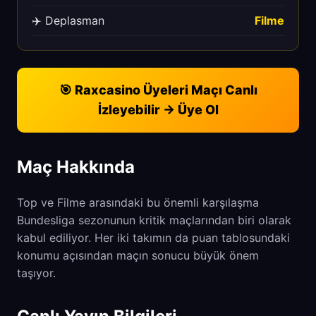
✈️ Deplasman
Filme
🎯 Raxcasino Üyeleri Maçı Canlı
İzleyebilir → Üye Ol
Maç Hakkında
Top ve Filme arasındaki bu önemli karşılaşma
Bundesliga sezonunun kritik maçlarından biri olarak
kabul ediliyor. Her iki takımın da puan tablosundaki
konumu açısından maçın sonucu büyük önem
taşıyor.