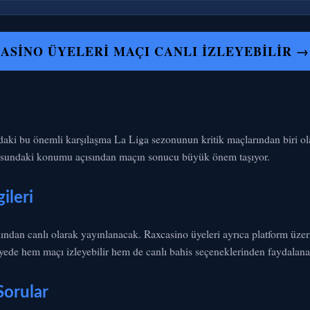
CASINO ÜYELERI MAÇI CANLI İZLEYEBILIR →
daki bu önemli karşılaşma La Liga sezonunun kritik maçlarından biri ola
losundaki konumu açısından maçın sonucu büyük önem taşıyor.
ileri
ndan canlı olarak yayınlanacak. Raxcasino üyeleri ayrıca platform üzeri
ayede hem maçı izleyebilir hem de canlı bahis seçeneklerinden faydalanab
Sorular