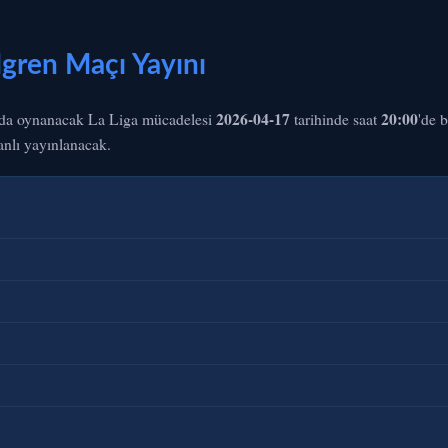
lgren Maçı Yayını
2026-04-17
20:00
ında oynanacak La Liga mücadelesi
tarihinde saat
'de 
anlı yayınlanacak.