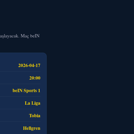
başlayacak. Maç beIN
2026-04-17
20:00
beIN Sports 1
La Liga
Tobia
Hellgren