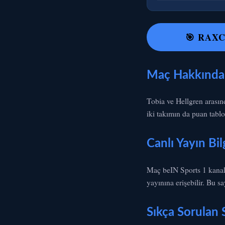
🎯 RAX
Maç Hakkında
Tobia ve Hellgren arasın
iki takımın da puan tab
Canlı Yayın Bilg
Maç beIN Sports 1 kanalı
yayınına erişebilir. Bu s
Sıkça Sorulan 