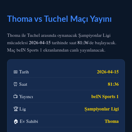
Thoma vs Tuchel Maçı Yayını
Thoma ile Tuchel arasında oynanacak Şampiyonlar Ligi
2026-04-15
81:36
mücadelesi
tarihinde saat
'de başlayacak.
Maç beIN Sports 1 ekranlarından canlı yayınlanacak.
2026-04-15
📅 Tarih
81:36
⏰ Saat
beIN Sports 1
📺 Yayıncı
Şampiyonlar Ligi
🏆 Lig
Thoma
🏠 Ev Sahibi