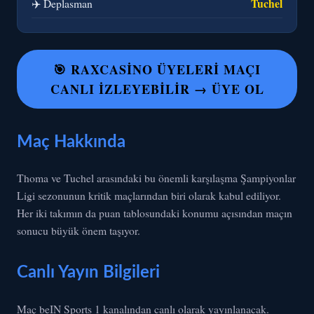
Tuchel
✈️ Deplasman
🎯 RAXCASINO ÜYELERI MAÇI
CANLI İZLEYEBILIR → ÜYE OL
Maç Hakkında
Thoma ve Tuchel arasındaki bu önemli karşılaşma Şampiyonlar
Ligi sezonunun kritik maçlarından biri olarak kabul ediliyor.
Her iki takımın da puan tablosundaki konumu açısından maçın
sonucu büyük önem taşıyor.
Canlı Yayın Bilgileri
Maç beIN Sports 1 kanalından canlı olarak yayınlanacak.