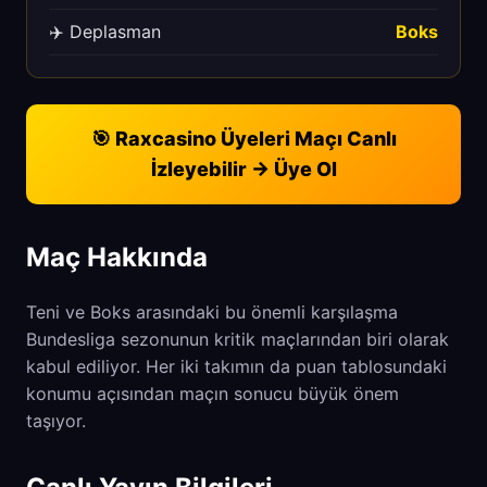
✈️ Deplasman
Boks
🎯 Raxcasino Üyeleri Maçı Canlı
İzleyebilir → Üye Ol
Maç Hakkında
Teni ve Boks arasındaki bu önemli karşılaşma
Bundesliga sezonunun kritik maçlarından biri olarak
kabul ediliyor. Her iki takımın da puan tablosundaki
konumu açısından maçın sonucu büyük önem
taşıyor.