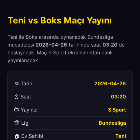
Teni vs Boks Maçı Yayını
Teni ile Boks arasında oynanacak Bundesliga
mücadelesi
2026-04-26
tarihinde saat
03:20
'de
başlayacak. Maç S Sport ekranlarından canlı
yayınlanacak.
📅 Tarih
2026-04-26
⏰ Saat
03:20
📺 Yayıncı
S Sport
🏆 Lig
Bundesliga
🏠 Ev Sahibi
Teni