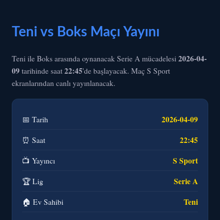
Teni vs Boks Maçı Yayını
2026-04-
Teni ile Boks arasında oynanacak Serie A mücadelesi
09
22:45
tarihinde saat
'de başlayacak. Maç S Sport
ekranlarından canlı yayınlanacak.
2026-04-09
📅 Tarih
22:45
⏰ Saat
S Sport
📺 Yayıncı
Serie A
🏆 Lig
Teni
🏠 Ev Sahibi