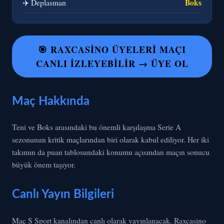
Boks
✈️ Deplasman
🎯 RAXCASINO ÜYELERI MAÇI
CANLI İZLEYEBILIR → ÜYE OL
Maç Hakkında
Teni ve Boks arasındaki bu önemli karşılaşma Serie A
sezonunun kritik maçlarından biri olarak kabul ediliyor. Her iki
takımın da puan tablosundaki konumu açısından maçın sonucu
büyük önem taşıyor.
Canlı Yayın Bilgileri
Maç S Sport kanalından canlı olarak yayınlanacak. Raxcasino