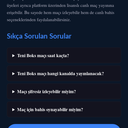
üyeleri ayrıca platform üzerinden lisanslı canlı maç yayınına
erişebilir. Bu sayede hem maçı izleyebilir hem de canlı bahis
seçeneklerinden faydalanabilirsiniz.
Sıkça Sorulan Sorular
Teni Boks maçı saat kaçta?
Teni Boks maçı hangi kanalda yayınlanacak?
Maçı şifresiz izleyebilir miyim?
Maç için bahis oynayabilir miyim?