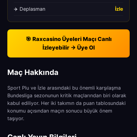
✈️ Deplasman
İzle
🎯 Raxcasino Üyeleri Maçı Canlı
İzleyebilir → Üye Ol
Maç Hakkında
Sport Plu ve İzle arasındaki bu önemli karşılaşma
Bundesliga sezonunun kritik maçlarından biri olarak
kabul ediliyor. Her iki takımın da puan tablosundaki
konumu açısından maçın sonucu büyük önem
taşıyor.