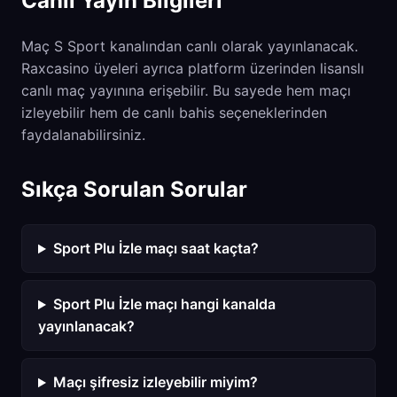
Canlı Yayın Bilgileri
Maç S Sport kanalından canlı olarak yayınlanacak.
Raxcasino üyeleri ayrıca platform üzerinden lisanslı
canlı maç yayınına erişebilir. Bu sayede hem maçı
izleyebilir hem de canlı bahis seçeneklerinden
faydalanabilirsiniz.
Sıkça Sorulan Sorular
Sport Plu İzle maçı saat kaçta?
Sport Plu İzle maçı hangi kanalda
yayınlanacak?
Maçı şifresiz izleyebilir miyim?