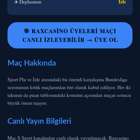
İzle
✈️ Deplasman
🎯 RAXCASINO ÜYELERI MAÇI
CANLI İZLEYEBILIR → ÜYE OL
Maç Hakkında
Sport Plu ve İzle arasındaki bu önemli karşılaşma Bundesliga
sezonunun kritik maçlarından biri olarak kabul ediliyor. Her iki
takımın da puan tablosundaki konumu açısından maçın sonucu
büyük önem taşıyor.
Canlı Yayın Bilgileri
Maç S Sport kanalından canlı olarak yayınlanacak. Raxcasino