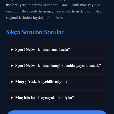
üyeleri ayrıca platform üzerinden lisanslı canlı maç yayınına
erişebilir. Bu sayede hem maçı izleyebilir hem de canlı bahis
seçeneklerinden faydalanabilirsiniz.
Sıkça Sorulan Sorular
Sport Network maçı saat kaçta?
Sport Network maçı hangi kanalda yayınlanacak?
Maçı şifresiz izleyebilir miyim?
Maç için bahis oynayabilir miyim?