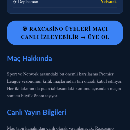
Network
✈️ Deplasman
🎯 RAXCASINO ÜYELERI MAÇI
CANLI İZLEYEBILIR → ÜYE OL
Maç Hakkında
Sport ve Network arasındaki bu önemli karşılaşma Premier
League sezonunun kritik maçlarından biri olarak kabul ediliyor.
Her iki takımın da puan tablosundaki konumu açısından maçın
sonucu büyük önem taşıyor.
Canlı Yayın Bilgileri
Maç tabii kanalından canlı olarak yayınlanacak. Raxcasino