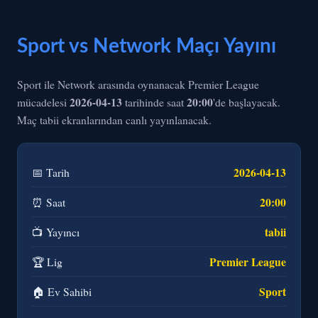
Sport vs Network Maçı Yayını
Sport ile Network arasında oynanacak Premier League
2026-04-13
20:00
mücadelesi
tarihinde saat
'de başlayacak.
Maç tabii ekranlarından canlı yayınlanacak.
2026-04-13
📅 Tarih
20:00
⏰ Saat
tabii
📺 Yayıncı
Premier League
🏆 Lig
Sport
🏠 Ev Sahibi