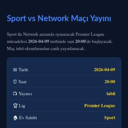
Sport vs Network Maçı Yayını
Sport ile Network arasında oynanacak Premier League
2026-04-09
20:00
mücadelesi
tarihinde saat
'de başlayacak.
Maç tabii ekranlarından canlı yayınlanacak.
2026-04-09
📅 Tarih
20:00
⏰ Saat
tabii
📺 Yayıncı
Premier League
🏆 Lig
Sport
🏠 Ev Sahibi