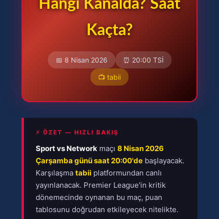
Hangi Kanalda? Saat
Kaçta?
📅 8 Nisan 2026
⏰ 20:00 TSİ
📺 tabii
⚡ ÖZET — HIZLI BAKIŞ
Sport vs Network
maçı
8 Nisan 2026
Çarşamba günü saat 20:00'de
başlayacak.
Karşılaşma
tabii
platformundan canlı
yayınlanacak. Premier League'in kritik
dönemecinde oynanan bu maç, puan
tablosunu doğrudan etkileyecek nitelikte.