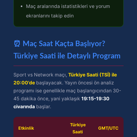
Maç aralarında istatistikleri ve yorum
ekranlarını takip edin
⏰ Maç Saat Kaçta Başlıyor?
Türkiye Saati ile Detaylı Program
Sport vs Network maçı,
Türkiye Saati (TSİ) ile
20:00'de
başlayacak. Yayın öncesi ön analiz
programı ise genellikle maç başlangıcından 30-
45 dakika önce, yani yaklaşık
19:15-19:30
civarında
başlar.
Türkiye
Etkinlik
GMT/UTC
Saati