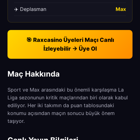
✈️ Deplasman
Max
🎯 Raxcasino Üyeleri Maçı Canlı
İzleyebilir → Üye Ol
Maç Hakkında
Sport ve Max arasındaki bu önemli karşılaşma La
Liga sezonunun kritik maçlarından biri olarak kabul
ediliyor. Her iki takımın da puan tablosundaki
konumu açısından maçın sonucu büyük önem
taşıyor.