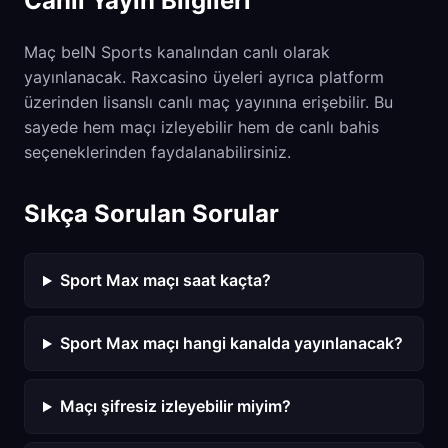
Canlı Yayın Bilgileri
Maç beIN Sports kanalından canlı olarak
yayınlanacak. Raxcasino üyeleri ayrıca platform
üzerinden lisanslı canlı maç yayınına erişebilir. Bu
sayede hem maçı izleyebilir hem de canlı bahis
seçeneklerinden faydalanabilirsiniz.
Sıkça Sorulan Sorular
Sport Max maçı saat kaçta?
Sport Max maçı hangi kanalda yayınlanacak?
Maçı şifresiz izleyebilir miyim?