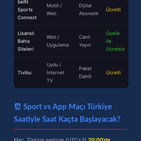
beIN
Mobil /
Dijital
Sports
Ücretli
Web
Abonelik
Connect
Lisanslı
Üyelik
Web /
Canlı
Bahis
ile
Uygulama
Yayın
Siteleri
Ücretsiz
Uydu /
Paket
Tivibu
İnternet
Ücretli
Dahili
TV
⏰ Sport vs App Maçı Türkiye
Saatiyle Saat Kaçta Başlayacak?
Maç, Türkiye saatiyle (UTC+3)
20:00'de