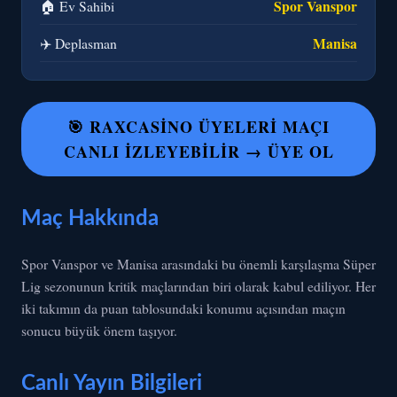
Spor Vanspor
🏠 Ev Sahibi
Manisa
✈️ Deplasman
🎯 RAXCASINO ÜYELERI MAÇI
CANLI İZLEYEBILIR → ÜYE OL
Maç Hakkında
Spor Vanspor ve Manisa arasındaki bu önemli karşılaşma Süper
Lig sezonunun kritik maçlarından biri olarak kabul ediliyor. Her
iki takımın da puan tablosundaki konumu açısından maçın
sonucu büyük önem taşıyor.
Canlı Yayın Bilgileri