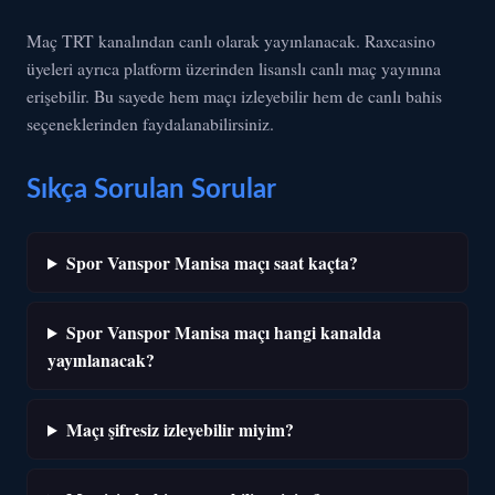
Maç TRT kanalından canlı olarak yayınlanacak. Raxcasino
üyeleri ayrıca platform üzerinden lisanslı canlı maç yayınına
erişebilir. Bu sayede hem maçı izleyebilir hem de canlı bahis
seçeneklerinden faydalanabilirsiniz.
Sıkça Sorulan Sorular
Spor Vanspor Manisa maçı saat kaçta?
Spor Vanspor Manisa maçı hangi kanalda
yayınlanacak?
Maçı şifresiz izleyebilir miyim?