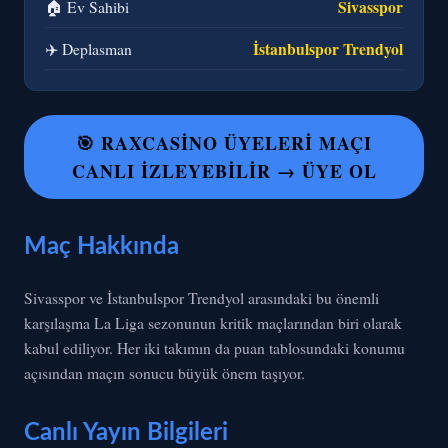
Sivasspor
🏠 Ev Sahibi
İstanbulspor Trendyol
✈️ Deplasman
🎯 RAXCASINO ÜYELERI MAÇI
CANLI İZLEYEBILIR → ÜYE OL
Maç Hakkında
Sivasspor ve İstanbulspor Trendyol arasındaki bu önemli
karşılaşma La Liga sezonunun kritik maçlarından biri olarak
kabul ediliyor. Her iki takımın da puan tablosundaki konumu
açısından maçın sonucu büyük önem taşıyor.
Canlı Yayın Bilgileri