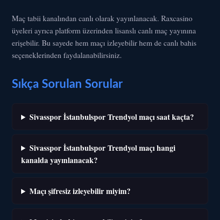
Maç tabii kanalından canlı olarak yayınlanacak. Raxcasino
üyeleri ayrıca platform üzerinden lisanslı canlı maç yayınına
erişebilir. Bu sayede hem maçı izleyebilir hem de canlı bahis
seçeneklerinden faydalanabilirsiniz.
Sıkça Sorulan Sorular
Sivasspor İstanbulspor Trendyol maçı saat kaçta?
Sivasspor İstanbulspor Trendyol maçı hangi
kanalda yayınlanacak?
Maçı şifresiz izleyebilir miyim?