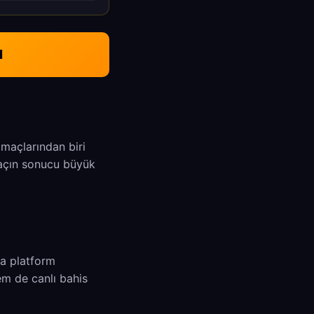
l
maçlarından biri
maçın sonucu büyük
ca platform
em de canlı bahis