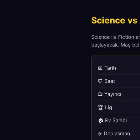
Science vs 
Science ile Fiction
başlayacak. Maç beIN
📅 Tarih
⏰ Saat
📺 Yayıncı
🏆 Lig
🏠 Ev Sahibi
✈️ Deplasman