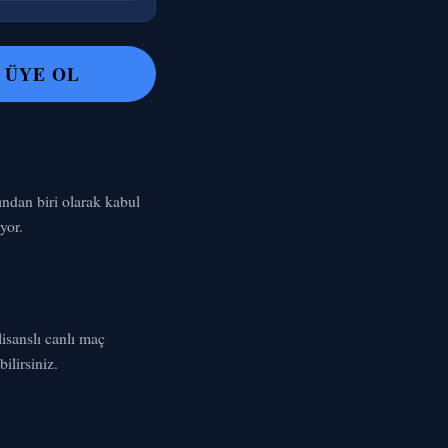
 ÜYE OL
ndan biri olarak kabul
yor.
isanslı canlı maç
ilirsiniz.