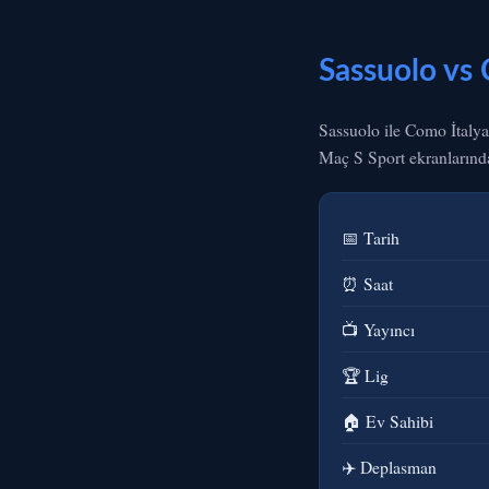
Sassuolo vs 
Sassuolo ile Como İtaly
Maç S Sport ekranlarınd
📅 Tarih
⏰ Saat
📺 Yayıncı
🏆 Lig
🏠 Ev Sahibi
✈️ Deplasman