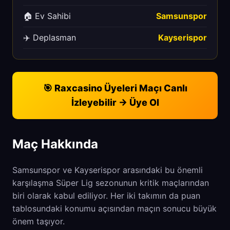
🏠 Ev Sahibi
Samsunspor
✈️ Deplasman
Kayserispor
🎯 Raxcasino Üyeleri Maçı Canlı
İzleyebilir → Üye Ol
Maç Hakkında
Samsunspor ve Kayserispor arasındaki bu önemli
karşılaşma Süper Lig sezonunun kritik maçlarından
biri olarak kabul ediliyor. Her iki takımın da puan
tablosundaki konumu açısından maçın sonucu büyük
önem taşıyor.