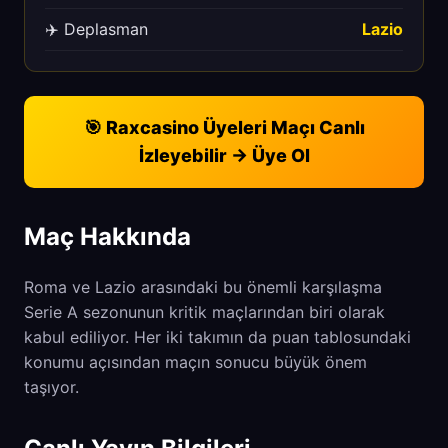
✈️ Deplasman
Lazio
🎯 Raxcasino Üyeleri Maçı Canlı
İzleyebilir → Üye Ol
Maç Hakkında
Roma ve Lazio arasındaki bu önemli karşılaşma
Serie A sezonunun kritik maçlarından biri olarak
kabul ediliyor. Her iki takımın da puan tablosundaki
konumu açısından maçın sonucu büyük önem
taşıyor.