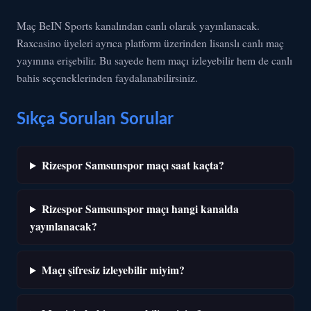
Maç BeIN Sports kanalından canlı olarak yayınlanacak.
Raxcasino üyeleri ayrıca platform üzerinden lisanslı canlı maç
yayınına erişebilir. Bu sayede hem maçı izleyebilir hem de canlı
bahis seçeneklerinden faydalanabilirsiniz.
Sıkça Sorulan Sorular
Rizespor Samsunspor maçı saat kaçta?
Rizespor Samsunspor maçı hangi kanalda
yayınlanacak?
Maçı şifresiz izleyebilir miyim?