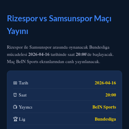
Rizespor vs Samsunspor Maçı
Yayını
Rizespor ile Samsunspor arasında oynanacak Bundesliga
2026-04-16
20:00
mücadelesi
tarihinde saat
'de başlayacak.
Maç BeIN Sports ekranlarından canlı yayınlanacak.
2026-04-16
📅 Tarih
20:00
⏰ Saat
BeIN Sports
📺 Yayıncı
Bundesliga
🏆 Lig