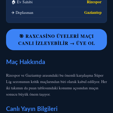
Rizespor
🏠 Ev Sahibi
Gaziantep
✈️ Deplasman
🎯 RAXCASINO ÜYELERI MAÇI
CANLI İZLEYEBILIR → ÜYE OL
Maç Hakkında
Rizespor ve Gaziantep arasındaki bu önemli karşılaşma Süper
Lig sezonunun kritik maçlarından biri olarak kabul ediliyor. Her
iki takımın da puan tablosundaki konumu açısından maçın
sonucu büyük önem taşıyor.
Canlı Yayın Bilgileri