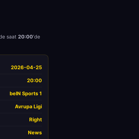
nde saat
20:00
'de
2026-04-25
20:00
beIN Sports 1
Avrupa Ligi
Right
News