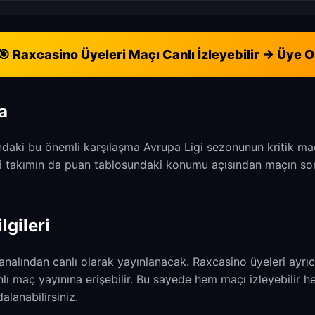
🎯 Raxcasino Üyeleri Maçı Canlı İzleyebilir → Üye O
a
daki bu önemli karşılaşma Avrupa Ligi sezonunun kritik maç
 iki takımın da puan tablosundaki konumu açısından maçın 
lgileri
nalından canlı olarak yayınlanacak. Raxcasino üyeleri ayrı
nlı maç yayınına erişebilir. Bu sayede hem maçı izleyebilir h
lanabilirsiniz.