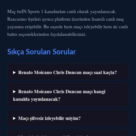
Maç beIN Sports 1 kanalından canlı olarak yayınlanacak.
Raxcasino üyeleri ayrıca platform üzerinden lisanslı canlı maç
yayınına erişebilir. Bu sayede hem maçı izleyebilir hem de canlı
bahis seçeneklerinden faydalanabilirsiniz.
Sıkça Sorulan Sorular
Renato Moicano Chris Duncan maçı saat kaçta?
Renato Moicano Chris Duncan maçı hangi
kanalda yayınlanacak?
Maçı şifresiz izleyebilir miyim?