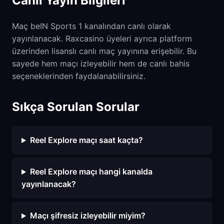
Canlı Yayın Bilgileri
Maç beIN Sports 1 kanalından canlı olarak
yayınlanacak. Raxcasino üyeleri ayrıca platform
üzerinden lisanslı canlı maç yayınına erişebilir. Bu
sayede hem maçı izleyebilir hem de canlı bahis
seçeneklerinden faydalanabilirsiniz.
Sıkça Sorulan Sorular
Reel Explore maçı saat kaçta?
Reel Explore maçı hangi kanalda
yayınlanacak?
Maçı şifresiz izleyebilir miyim?