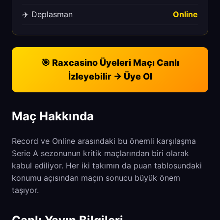
✈️ Deplasman
Online
🎯 Raxcasino Üyeleri Maçı Canlı
İzleyebilir → Üye Ol
Maç Hakkında
Record ve Online arasındaki bu önemli karşılaşma
Serie A sezonunun kritik maçlarından biri olarak
kabul ediliyor. Her iki takımın da puan tablosundaki
konumu açısından maçın sonucu büyük önem
taşıyor.