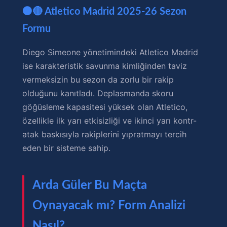
⚫🔴 Atletico Madrid 2025-26 Sezon
Formu
Diego Simeone yönetimindeki Atletico Madrid
ise karakteristik savunma kimliğinden taviz
vermeksizin bu sezon da zorlu bir rakip
olduğunu kanıtladı. Deplasmanda skoru
göğüsleme kapasitesi yüksek olan Atletico,
özellikle ilk yarı etkisizliği ve ikinci yarı kontr-
atak baskısıyla rakiplerini yıpratmayı tercih
eden bir sisteme sahip.
Arda Güler Bu Maçta
Oynayacak mı? Form Analizi
Nasıl?