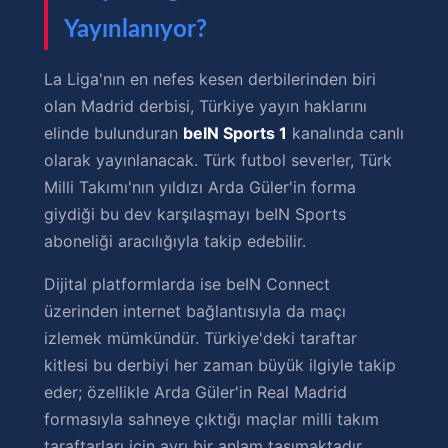
Yayınlanıyor?
La Liga'nın en nefes kesen derbilerinden biri
olan Madrid derbisi, Türkiye yayın haklarını
elinde bulunduran
beIN Sports 1
kanalında canlı
olarak yayınlanacak. Türk futbol severler, Türk
Milli Takımı'nın yıldızı Arda Güler'in forma
giydiği bu dev karşılaşmayı beIN Sports
aboneliği aracılığıyla takip edebilir.
Dijital platformlarda ise beIN Connect
üzerinden internet bağlantısıyla da maçı
izlemek mümkündür. Türkiye'deki taraftar
kitlesi bu derbiyi her zaman büyük ilgiyle takip
eder; özellikle Arda Güler'in Real Madrid
formasıyla sahneye çıktığı maçlar milli takım
taraftarları için ayrı bir anlam taşımaktadır.