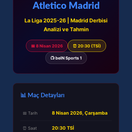
Atletico Madrid
La Liga 2025-26 | Madrid Derbisi
Analizi ve Tahmin
📅 8 Nisan 2026
⏰ 20:30 (TSİ)
📺 beIN Sports 1
📊 Maç Detayları
8 Nisan 2026, Çarşamba
📅 Tarih
20:30 TSİ
⏰ Saat