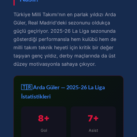
Türkiye Milli Takımı'nın en parlak yıldızı Arda
Güler, Real Madrid'deki sezonunu oldukça
güçlü geçiriyor. 2025-26 La Liga sezonunda
gösterdiği performansla hem kulübü hem de
milli takım teknik heyeti için kritik bir değer
taşıyan genç yıldız, derby maçlarında da üst
düzey motivasyonla sahaya çıkıyor.
🇹🇷 Arda Güler — 2025-26 La Liga
İstatistikleri
8+
7+
Gol
Asist