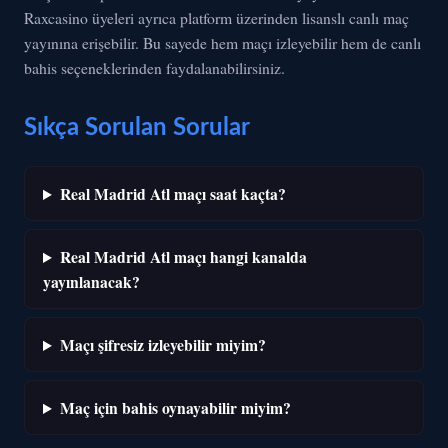
Raxcasino üyeleri ayrıca platform üzerinden lisanslı canlı maç
yayınına erişebilir. Bu sayede hem maçı izleyebilir hem de canlı
bahis seçeneklerinden faydalanabilirsiniz.
Sıkça Sorulan Sorular
Real Madrid Atl maçı saat kaçta?
Real Madrid Atl maçı hangi kanalda
yayınlanacak?
Maçı şifresiz izleyebilir miyim?
Maç için bahis oynayabilir miyim?