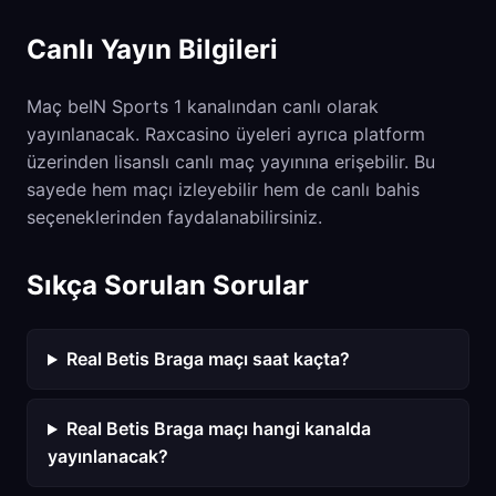
Canlı Yayın Bilgileri
Maç beIN Sports 1 kanalından canlı olarak
yayınlanacak. Raxcasino üyeleri ayrıca platform
üzerinden lisanslı canlı maç yayınına erişebilir. Bu
sayede hem maçı izleyebilir hem de canlı bahis
seçeneklerinden faydalanabilirsiniz.
Sıkça Sorulan Sorular
Real Betis Braga maçı saat kaçta?
Real Betis Braga maçı hangi kanalda
yayınlanacak?