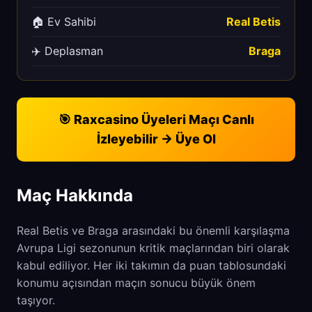
🏠 Ev Sahibi
Real Betis
✈️ Deplasman
Braga
🎯 Raxcasino Üyeleri Maçı Canlı
İzleyebilir → Üye Ol
Maç Hakkında
Real Betis ve Braga arasındaki bu önemli karşılaşma
Avrupa Ligi sezonunun kritik maçlarından biri olarak
kabul ediliyor. Her iki takımın da puan tablosundaki
konumu açısından maçın sonucu büyük önem
taşıyor.