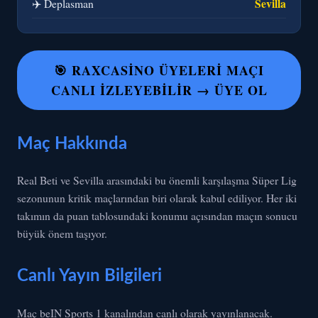
Sevilla
✈️ Deplasman
🎯 RAXCASINO ÜYELERI MAÇI
CANLI İZLEYEBILIR → ÜYE OL
Maç Hakkında
Real Beti ve Sevilla arasındaki bu önemli karşılaşma Süper Lig
sezonunun kritik maçlarından biri olarak kabul ediliyor. Her iki
takımın da puan tablosundaki konumu açısından maçın sonucu
büyük önem taşıyor.
Canlı Yayın Bilgileri
Maç beIN Sports 1 kanalından canlı olarak yayınlanacak.