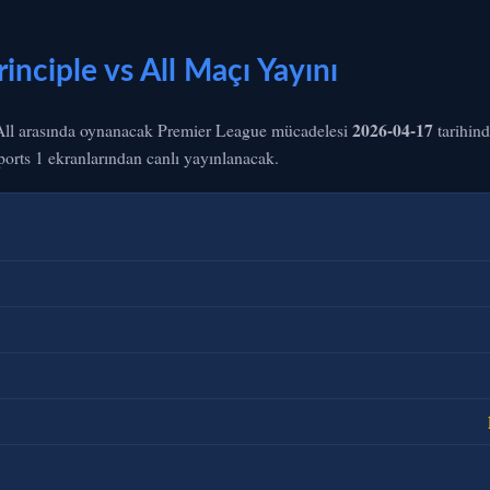
inciple vs All Maçı Yayını
2026-04-17
e All arasında oynanacak Premier League mücadelesi
tarihind
orts 1 ekranlarından canlı yayınlanacak.