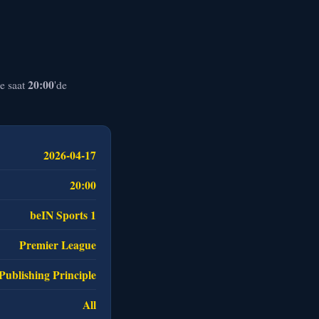
20:00
e saat
'de
2026-04-17
20:00
beIN Sports 1
Premier League
Publishing Principle
All