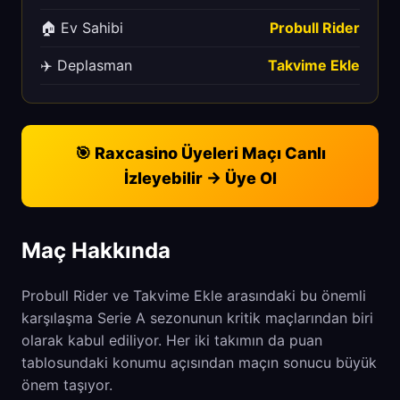
🏠 Ev Sahibi
Probull Rider
✈️ Deplasman
Takvime Ekle
🎯 Raxcasino Üyeleri Maçı Canlı
İzleyebilir → Üye Ol
Maç Hakkında
Probull Rider ve Takvime Ekle arasındaki bu önemli
karşılaşma Serie A sezonunun kritik maçlarından biri
olarak kabul ediliyor. Her iki takımın da puan
tablosundaki konumu açısından maçın sonucu büyük
önem taşıyor.