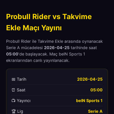
Probull Rider vs Takvime
Ekle Maçı Yayını
Probull Rider ile Takvime Ekle arasında oynanacak
Serie A mücadelesi
2026-04-25
tarihinde saat
05:00
'de başlayacak. Maç beIN Sports 1
ekranlarından canlı yayınlanacak.
📅 Tarih
2026-04-25
⏰ Saat
05:00
📺 Yayıncı
beIN Sports 1
🏆 Lig
Serie A