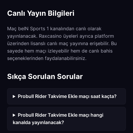
Canlı Yayın Bilgileri
Maç beIN Sports 1 kanalından canlı olarak
yayınlanacak. Raxcasino üyeleri ayrıca platform
üzerinden lisanslı canlı maç yayınına erişebilir. Bu
sayede hem maçı izleyebilir hem de canlı bahis
seçeneklerinden faydalanabilirsiniz.
Sıkça Sorulan Sorular
Probull Rider Takvime Ekle maçı saat kaçta?
Probull Rider Takvime Ekle maçı hangi
kanalda yayınlanacak?