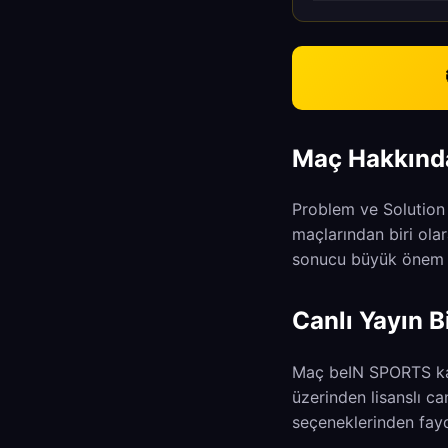
Maç Hakkınd
Problem ve Solution
maçlarından biri ola
sonucu büyük önem t
Canlı Yayın Bi
Maç beIN SPORTS kan
üzerinden lisanslı ca
seçeneklerinden fayda