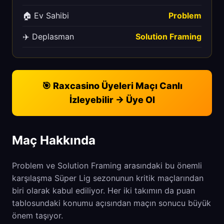
🏠 Ev Sahibi
Problem
✈️ Deplasman
Solution Framing
🎯 Raxcasino Üyeleri Maçı Canlı
İzleyebilir → Üye Ol
Maç Hakkında
Problem ve Solution Framing arasındaki bu önemli
karşılaşma Süper Lig sezonunun kritik maçlarından
biri olarak kabul ediliyor. Her iki takımın da puan
tablosundaki konumu açısından maçın sonucu büyük
önem taşıyor.