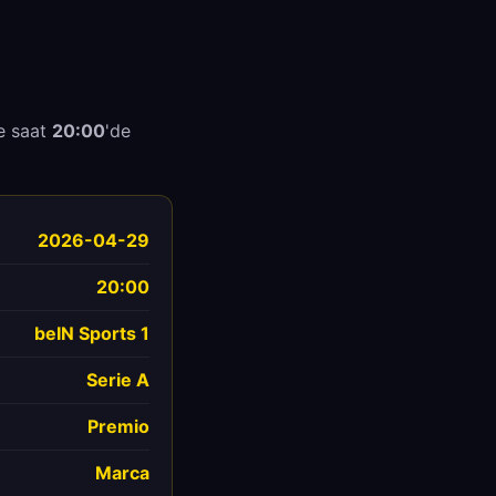
e saat
20:00
'de
2026-04-29
20:00
beIN Sports 1
Serie A
Premio
Marca