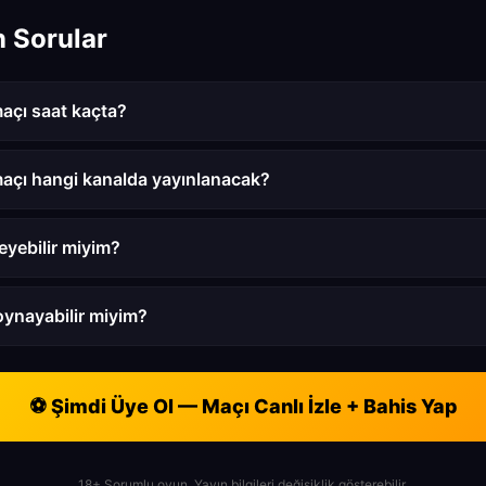
n Sorular
açı saat kaçta?
açı hangi kanalda yayınlanacak?
leyebilir miyim?
oynayabilir miyim?
⚽ Şimdi Üye Ol — Maçı Canlı İzle + Bahis Yap
18+ Sorumlu oyun. Yayın bilgileri değişiklik gösterebilir.