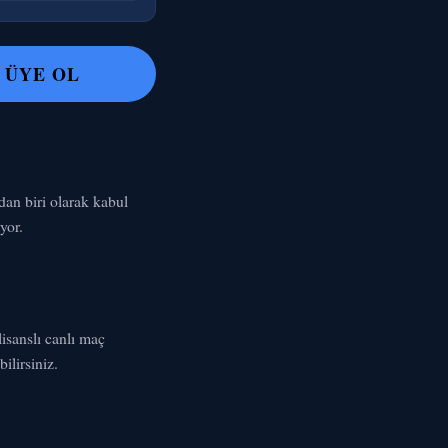
 ÜYE OL
dan biri olarak kabul
yor.
isanslı canlı maç
ilirsiniz.