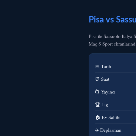
Pisa vs Sassu
Pisa ile Sassuolo İtalya
Maç S Sport ekranlarınd
📅 Tarih
⏰ Saat
📺 Yayıncı
🏆 Lig
🏠 Ev Sahibi
✈️ Deplasman