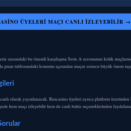
CASINO ÜYELERI MAÇI CANLI İZLEYEBILIR →
Serie arasındaki bu önemli karşılaşma Serie A sezonunun kritik maçların
ın da puan tablosundaki konumu açısından maçın sonucu büyük önem taşı
ileri
anlı olarak yayınlanacak. Raxcasino üyeleri ayrıca platform üzerinden l
ayede hem maçı izleyebilir hem de canlı bahis seçeneklerinden faydalanab
Sorular