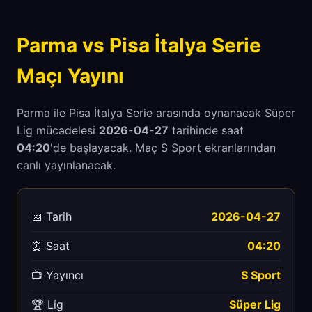
Parma vs Pisa İtalya Serie
Maçı Yayını
Parma ile Pisa İtalya Serie arasında oynanacak Süper
Lig mücadelesi
2026-04-27
tarihinde saat
04:20
'de başlayacak. Maç S Sport ekranlarından
canlı yayınlanacak.
📅 Tarih
2026-04-27
⏰ Saat
04:20
📺 Yayıncı
S Sport
🏆 Lig
Süper Lig