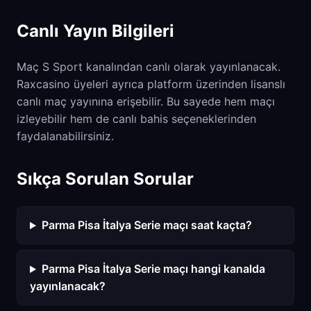
Canlı Yayın Bilgileri
Maç S Sport kanalından canlı olarak yayınlanacak.
Raxcasino üyeleri ayrıca platform üzerinden lisanslı
canlı maç yayınına erişebilir. Bu sayede hem maçı
izleyebilir hem de canlı bahis seçeneklerinden
faydalanabilirsiniz.
Sıkça Sorulan Sorular
Parma Pisa İtalya Serie maçı saat kaçta?
Parma Pisa İtalya Serie maçı hangi kanalda
yayınlanacak?