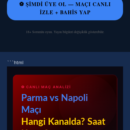
⚽ ŞIMDI ÜYE OL — MAÇI CANLI
İZLE + BAHIS YAP
18+ Sorumlu oyun. Yayın bilgileri değişiklik gösterebilir.
```html
⚽ CANLI MAÇ ANALİZİ
Parma vs Napoli
Maçı
Hangi Kanalda? Saat