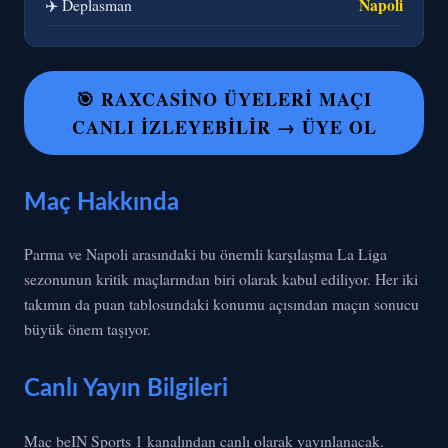
Napoli
✈️ Deplasman
🎯 RAXCASINO ÜYELERI MAÇI
CANLI İZLEYEBILIR → ÜYE OL
Maç Hakkında
Parma ve Napoli arasındaki bu önemli karşılaşma La Liga
sezonunun kritik maçlarından biri olarak kabul ediliyor. Her iki
takımın da puan tablosundaki konumu açısından maçın sonucu
büyük önem taşıyor.
Canlı Yayın Bilgileri
Maç beIN Sports 1 kanalından canlı olarak yayınlanacak.