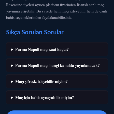
Raxcasino üyeleri ayrıca platform üzerinden lisanslı canlı maç
yayınına erişebilir. Bu sayede hem maçı izleyebilir hem de canlı
bahis seçeneklerinden faydalanabilirsiniz.
Sıkça Sorulan Sorular
Parma Napoli maçı saat kaçta?
Parma Napoli maçı hangi kanalda yayınlanacak?
Maçı şifresiz izleyebilir miyim?
Maç için bahis oynayabilir miyim?