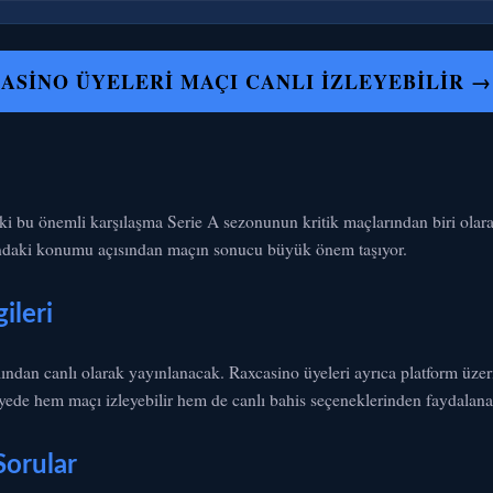
CASINO ÜYELERI MAÇI CANLI İZLEYEBILIR →
i bu önemli karşılaşma Serie A sezonunun kritik maçlarından biri olarak
ndaki konumu açısından maçın sonucu büyük önem taşıyor.
ileri
ndan canlı olarak yayınlanacak. Raxcasino üyeleri ayrıca platform üzeri
ayede hem maçı izleyebilir hem de canlı bahis seçeneklerinden faydalanab
Sorular